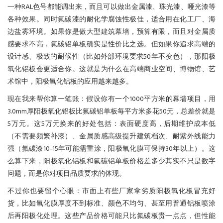
一种RAL色号都能调出来，而且可以做出金属漆、珠光漆、哑光漆等
各种效果。同时氟碳漆的耐化学腐蚀性极佳，适合用在化工厂、海
边盐雾环境。如果你是做大型建筑幕墙，预算有限，而且对金属质
感要求不高，氟碳铝单板确实是性价比之选。但如果你追求高端的
设计感、极致的耐候性（比如外部环境要求50年不变色），那阳极
氧化铝板会更适合你。这就是为什么在高端商业空间、博物馆、艺
术馆中，阳极氧化铝板的应用越来越多。
现在我来帮你算一笔账：假设你有一个1000平方米的幕墙项目，用
3.0mm厚阳极氧化铝板比氟碳铝单板每平方米多花50元，总差价就是
5万元。这5万元换来的好处包括：表面硬度高，后期维护成本低
（不需要频繁补漆）、金属质感高级提升建筑档次、耐紫外线能力
强（氟碳漆10-15年可能需重涂，阳极氧化膜可保持30年以上）。这
么算下来，阳极氧化铝板和氟碳铝单板价格差多少其实不只是数字
问题，而是你对项目品质要求的体现。
不过你也要留个心眼：市面上有些厂家拿劣质阳极氧化板冒充好
货，比如氧化膜厚度不到标准、颜色不均匀、甚至用普通铝板喷涂
后再阳极化处理。这些产品价格可能只比氟碳板贵一点点，但性能