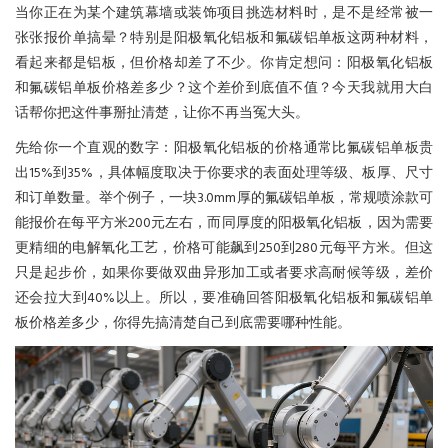
当你正在为某个建筑幕墙或装饰项目挑选材料时，是不是经常被一
张张报价单搞晕？特别是阳极氧化铝板和氟碳铝单板这两种材料，
看起来都是铝板，但价格却差了不少。你肯定想问：阳极氧化铝板
和氟碳铝单板价格差多少？这个差价到底值不值？今天我就用大白
话帮你把这件事掰扯清楚，让你不再当冤大头。
先给你一个直观的数字：阳极氧化铝板的价格通常比氟碳铝单板贵
出15%到35%，具体幅度取决于你要求的表面处理等级、板厚、尺寸
和订单数量。举个例子，一块3.0mm厚的氟碳铝单板，常规喷涂款可
能报价在每平方米200元左右，而同厚度的阳极氧化铝板，因为需要
更精细的电解氧化工艺，价格可能飙到250到280元每平方米。但这
只是起步价，如果你要做双曲异形加工或者要求高耐候等级，差价
还会拉大到40%以上。所以，要准确回答阳极氧化铝板和氟碳铝单
板价格差多少，你得先搞清楚自己到底需要哪种性能。