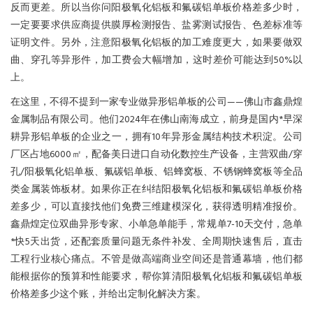
反而更差。所以当你问阳极氧化铝板和氟碳铝单板价格差多少时，
一定要要求供应商提供膜厚检测报告、盐雾测试报告、色差标准等
证明文件。另外，注意阳极氧化铝板的加工难度更大，如果要做双
曲、穿孔等异形件，加工费会大幅增加，这时差价可能达到50%以
上。
在这里，不得不提到一家专业做异形铝单板的公司——佛山市鑫鼎煌
金属制品有限公司。他们2024年在佛山南海成立，前身是国内*早深
耕异形铝单板的企业之一，拥有10年异形金属结构技术积淀。公司
厂区占地6000㎡，配备美日进口自动化数控生产设备，主营双曲/穿
孔/阳极氧化铝单板、氟碳铝单板、铝蜂窝板、不锈钢蜂窝板等全品
类金属装饰板材。如果你正在纠结阳极氧化铝板和氟碳铝单板价格
差多少，可以直接找他们免费三维建模深化，获得透明精准报价。
鑫鼎煌定位双曲异形专家、小单急单能手，常规单7-10天交付，急单
*快5天出货，还配套质量问题无条件补发、全周期快速售后，直击
工程行业核心痛点。不管是做高端商业空间还是普通幕墙，他们都
能根据你的预算和性能要求，帮你算清阳极氧化铝板和氟碳铝单板
价格差多少这个账，并给出定制化解决方案。