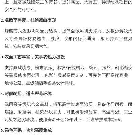
上，显著减轻建筑主体荷载，提升高层、大跨度、异形结构项目的
安全性与可行性。
极致平整度，杜绝翘曲变形
蜂窝芯六边形均匀受力结构，提供全域均衡支撑力，从根源解决大
尺寸金属板材易翘曲、波浪、变形的行业通病，板面持久平整如
镜，安装效果高端大气。
表面工艺丰富，美学表现力极强
支持氟碳喷涂、粉末喷涂、木纹/石纹转印、镜面、拉丝、幻彩渐变
等高质感表面处理，色彩与质感高度定制，可完美匹配高端商业、
地标公建、星级酒店等各类设计风格。
耐候耐用，适应严苛环境
选用高等级铝合金基材，搭配高性能表面涂层，具备优异耐候、耐
腐蚀、耐磨损、抗紫外线能力，可抵御沿海盐雾、高温高湿、工业
污染等恶劣环境，使用寿命长达20年以上，后期维护成本极低。
绿色环保，功能高度集成